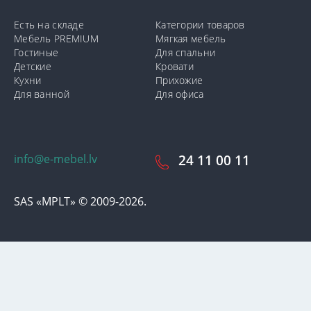
Есть на складе
Категории товаров
Мебель PREMIUM
Мягкая мебель
Гостиные
Для спальни
Детские
Кровати
Кухни
Прихожие
Для ванной
Для офиса
info@e-mebel.lv
24 11 00 11
SAS «MPLT» © 2009-2026.
С целью предоставления наиболее оперативного и
индивидуализированного обслуживания на данном сайте
используются cookie-файлы. Используя данный сайт, вы даете
свое согласие на использование нами cookie-файлов.
Дополнительная информация о cookie-файлах, которые