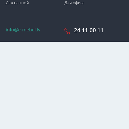
Для ванной
Для офиса
info@e-mebel.lv
24 11 00 11
SAS «MPLT» © 2009-2026.
С целью предоставления наиболее оперативного и
индивидуализированного обслуживания на данном сайте
используются cookie-файлы. Используя данный сайт, вы даете
свое согласие на использование нами cookie-файлов.
Дополнительная информация о cookie-файлах, которые
используются на сайте, а также о способах их удаления или
блокировки доступна в разделе
«Уведомление об
использовании cookie-файлов».
Принять и закрыть