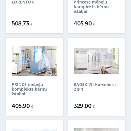
LORENTO 8
Princese mēbeļu
komplekts bērnu
istabai
508.73
405.90
€
€
PRINCE mēbeļu
RADEK VII Комплект
komplekts bērnu
2 в 1
istabai
405.90
329.00
€
€