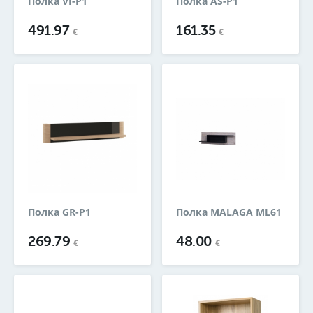
Полка VI-P1
Полка AS-P1
491.97
161.35
€
€
Полка GR-P1
Полка MALAGA ML61
269.79
48.00
€
€