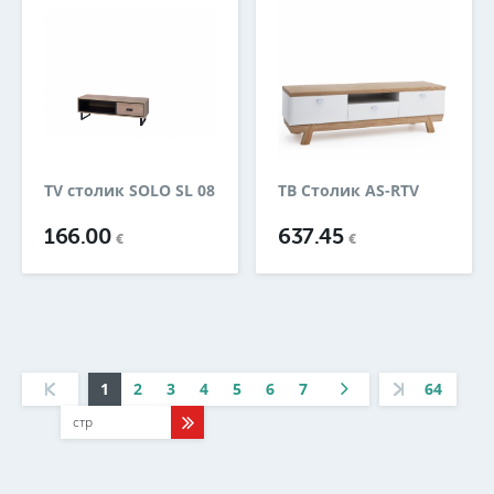
TV столик SOLO SL 08
ТВ Столик AS-RTV
166.00
637.45
€
€
1
2
3
4
5
6
7
64