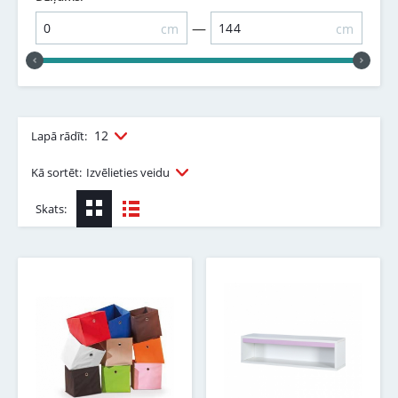
—
cm
cm
12
Lapā rādīt:
Kā sortēt:
Izvēlieties veidu
Skats: