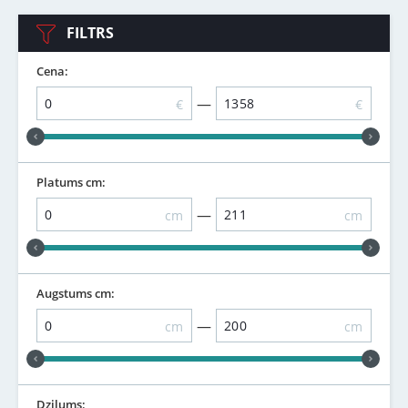
FILTRS
Cena:
—
€
€
Platums cm:
—
cm
cm
Augstums cm:
—
cm
cm
Dziļums: