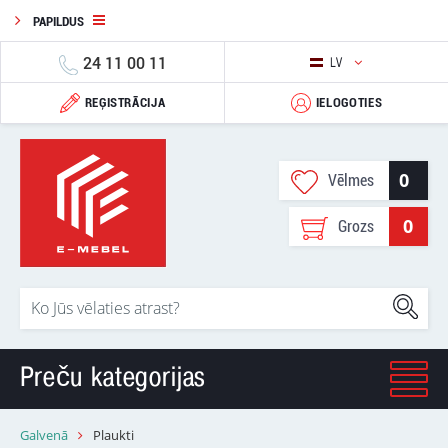
PAPILDUS
24 11 00 11
LV
REĢISTRĀCIJA
IELOGOTIES
0
Vēlmes
0
Grozs
Preču kategorijas
Galvenā
Plaukti