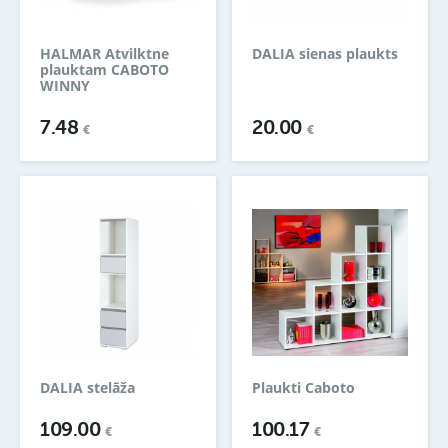
HALMAR Atvilktne
DALIA sienas plaukts
plauktam CABOTO
WINNY
7.48
20.00
€
€
DALIA stelāža
Plaukti Caboto
109.00
100.17
€
€