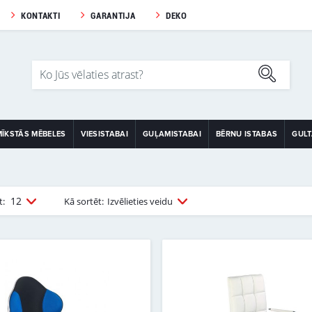
KONTAKTI
GARANTIJA
DEKO
MĪKSTĀS MĒBELES
VIESISTABAI
GUĻAMISTABAI
BĒRNU ISTABAS
GUL
12
t:
Kā sortēt:
Izvēlieties veidu