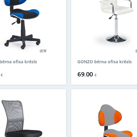
ērna ofisa krēsls
GONZO bērna ofisa krēsls
0
69.00
€
€