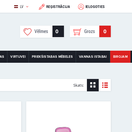
LV
REĢISTRĀCIJA
IELOGOTIES
0
0
Vēlmes
Grozs
TAS
VIRTUVEI
PRIEKŠISTABAS MĒBELES
VANNAS ISTABAI
BIROJAM
Skats: