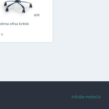
ērna ofisa krēsls
0
€
info@e-mebel.lv