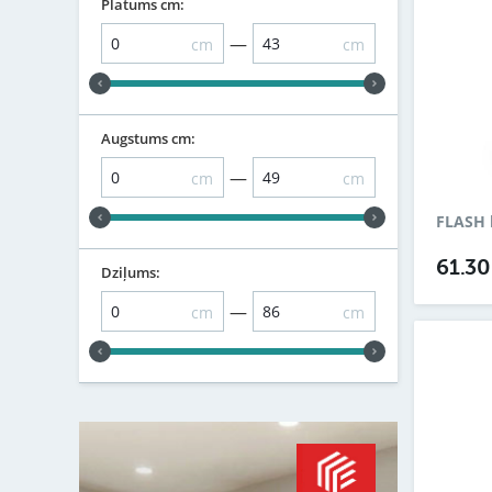
Platums cm:
—
cm
cm
Augstums cm:
—
cm
cm
FLASH b
61.3
Dziļums:
—
cm
cm