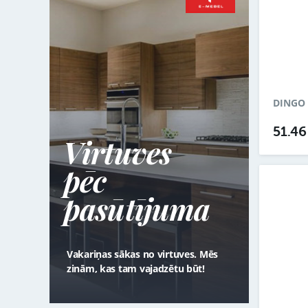
DINGO 
51.4
Virtuves
pēc
pasūtījuma
Vakariņas sākas no virtuves. Mēs
zinām, kas tam vajadzētu būt!