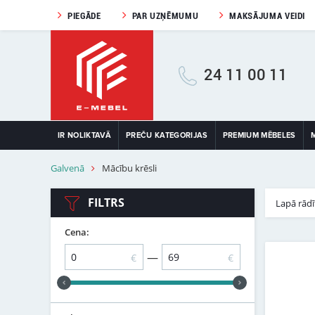
PIEGĀDE
PAR UZŅĒMUMU
MAKSĀJUMA VEIDI
24 11 00 11
IR NOLIKTAVĀ
PREČU KATEGORIJAS
PREMIUM MĒBELES
Galvenā
Mācību krēsli
FILTRS
Lapā rādī
Cena:
—
€
€