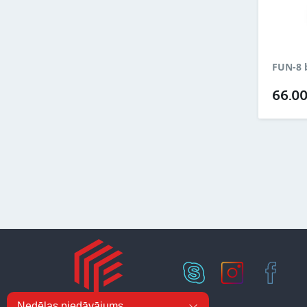
FUN-8 b
66.0
Nedēļas piedāvājums