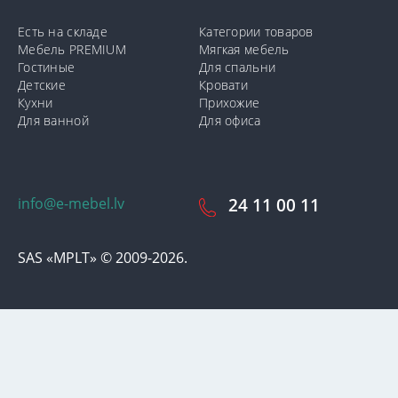
Есть на складе
Категории товаров
Мебель PREMIUM
Мягкая мебель
Гостиные
Для спальни
Детские
Кровати
Кухни
Прихожие
Для ванной
Для офиса
info@e-mebel.lv
24 11 00 11
SAS «MPLT» © 2009-2026.
С целью предоставления наиболее оперативного и
индивидуализированного обслуживания на данном сайте
используются cookie-файлы. Используя данный сайт, вы даете
свое согласие на использование нами cookie-файлов.
Дополнительная информация о cookie-файлах, которые