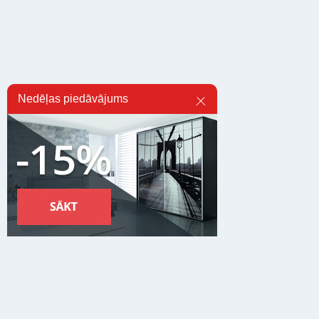
Nedēļas piedāvājums