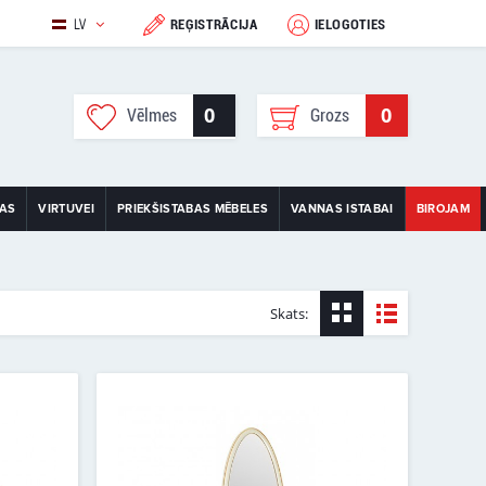
LV
REĢISTRĀCIJA
IELOGOTIES
0
0
Vēlmes
Grozs
TAS
VIRTUVEI
PRIEKŠISTABAS MĒBELES
VANNAS ISTABAI
BIROJAM
Skats: