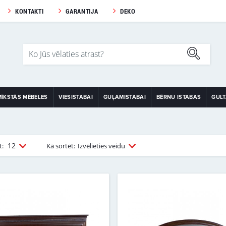
KONTAKTI
GARANTIJA
DEKO
MĪKSTĀS MĒBELES
VIESISTABAI
GUĻAMISTABAI
BĒRNU ISTABAS
GUL
12
t:
Kā sortēt:
Izvēlieties veidu