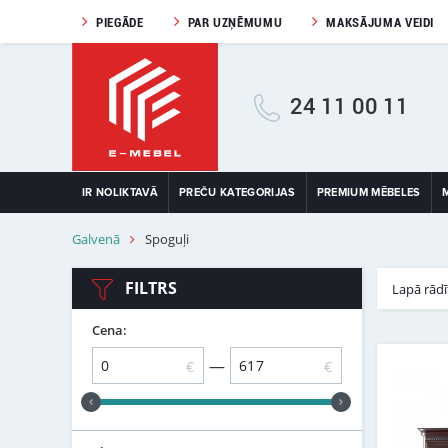
PIEGĀDE
PAR UZŅĒMUMU
MAKSĀJUMA VEIDI
24 11 00 11
IR NOLIKTAVĀ
PREČU KATEGORIJAS
PREMIUM MĒBELES
Galvenā
Spoguļi
FILTRS
Lapā rādī
Cena:
—
€
€