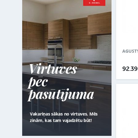
AGUSTY
Virtuves
92.3
pēc
pasūtījuma
Vakariņas sākas no virtuves. Mēs
zinām, kas tam vajadzētu būt!