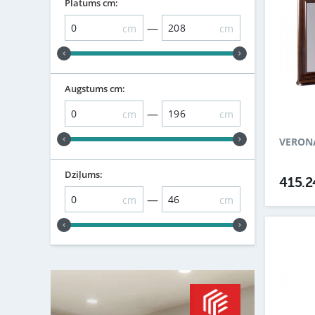
Platums cm:
—
cm
cm
Augstums cm:
—
cm
cm
VERONA
Dziļums:
415.
—
cm
cm