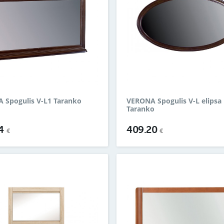
 Spogulis V-L1 Taranko
VERONA Spogulis V-L elipsa
Taranko
24
409.20
€
€