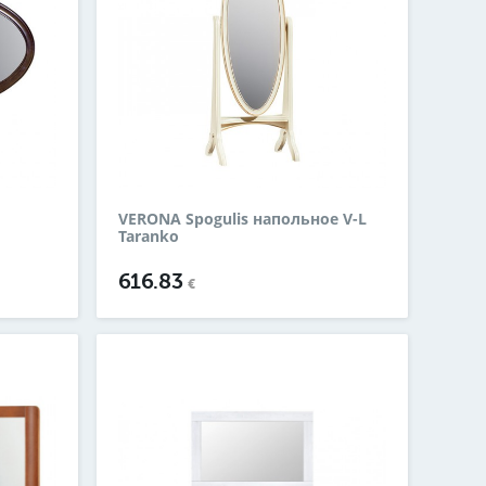
VERONA Spogulis напольное V-L
Taranko
616.83
€