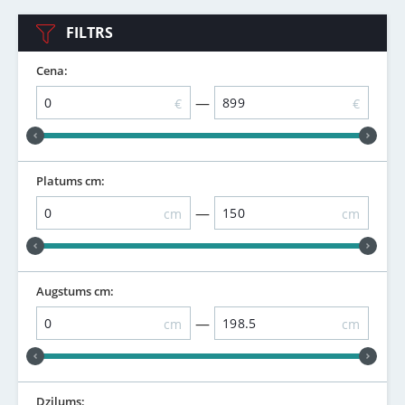
FILTRS
Cena:
—
€
€
Platums cm:
—
cm
cm
Augstums cm:
—
cm
cm
Dziļums: