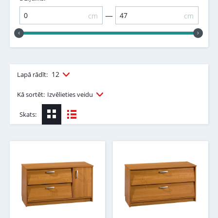
—
cm
cm
12
Lapā rādīt:
Kā sortēt:
Izvēlieties veidu
Skats: