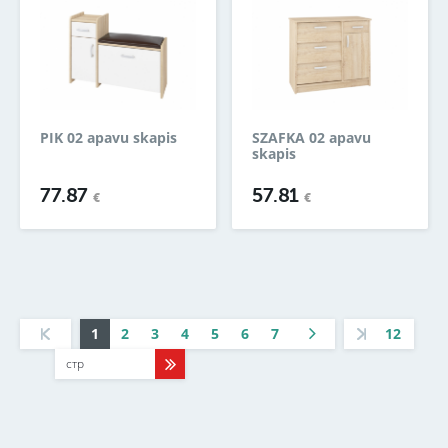
PIK 02 apavu skapis
SZAFKA 02 apavu
skapis
77.87
57.81
€
€
1
2
3
4
5
6
7
12