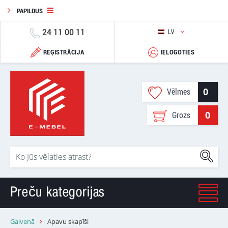
PAPILDUS
24 11 00 11
LV
REĢISTRĀCIJA
IELOGOTIES
0
Vēlmes
0
Grozs
Preču kategorijas
Galvenā
Apavu skapīši