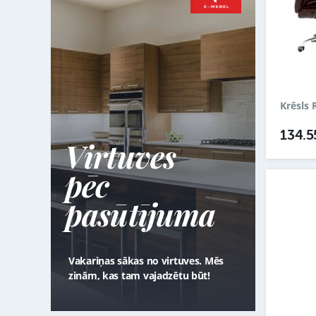
Krēsls
134.
Virtuves
pēc
pasūtījuma
Vakariņas sākas no virtuves. Mēs
zinām, kas tam vajadzētu būt!