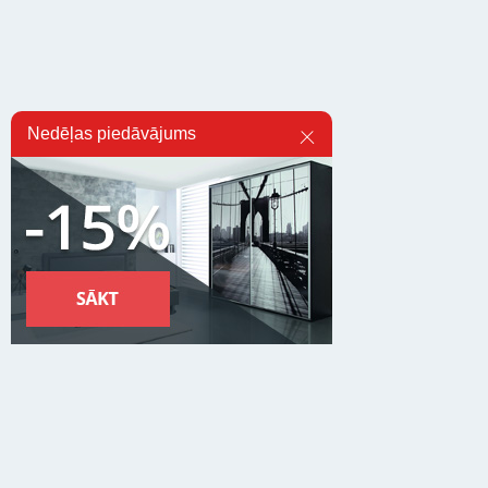
Nedēļas piedāvājums