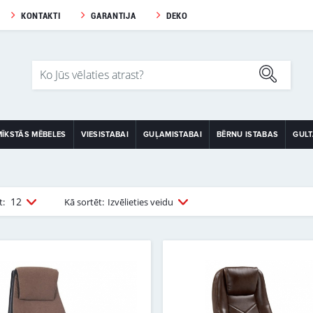
KONTAKTI
GARANTIJA
DEKO
MĪKSTĀS MĒBELES
VIESISTABAI
GUĻAMISTABAI
BĒRNU ISTABAS
GUL
12
t:
Kā sortēt:
Izvēlieties veidu