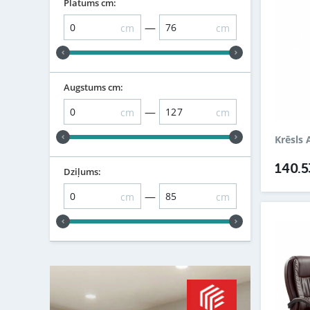
Platums cm:
—
cm
cm
Augstums cm:
—
cm
cm
Krēsls
140.
Dziļums:
—
cm
cm