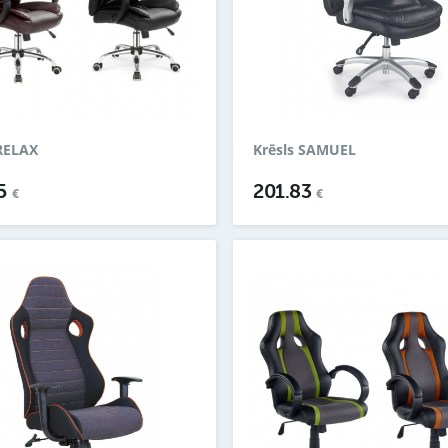
 RELAX
Krēsls SAMUEL
55
201.83
€
€