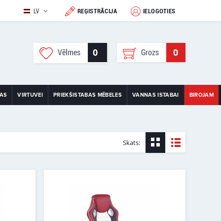
LV
REĢISTRĀCIJA
IELOGOTIES
0
0
Vēlmes
Grozs
TAS
VIRTUVEI
PRIEKŠISTABAS MĒBELES
VANNAS ISTABAI
BIROJAM
Skats: