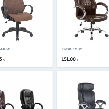
 AMIGO
Krēsls CODY
53
151.00
€
€