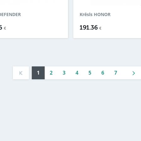
 DEFENDER
Krēsls HONOR
75
191.36
€
€
1
2
3
4
5
6
7