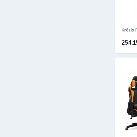
Krēsls
254.