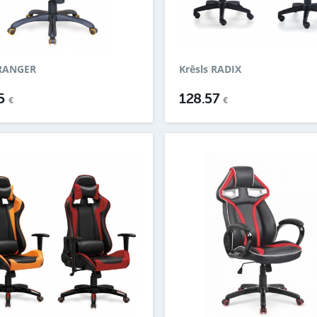
 RANGER
Krēsls RADIX
15
128.57
€
€