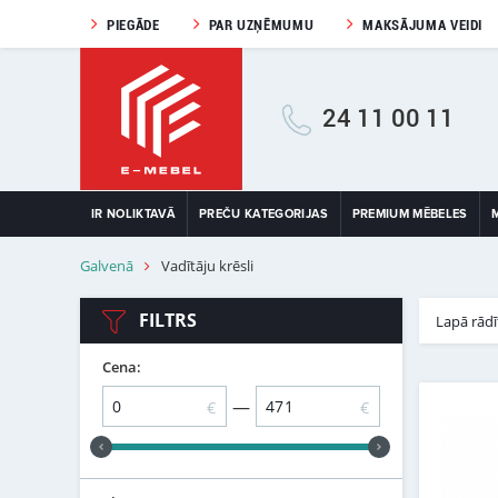
PIEGĀDE
PAR UZŅĒMUMU
MAKSĀJUMA VEIDI
24 11 00 11
IR NOLIKTAVĀ
PREČU KATEGORIJAS
PREMIUM MĒBELES
Galvenā
Vadītāju krēsli
FILTRS
Lapā rādī
Cena:
—
€
€