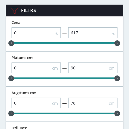
FILTRS
Cena:
—
€
€
Platums cm:
—
cm
cm
Augstums cm:
—
cm
cm
Dziļums: