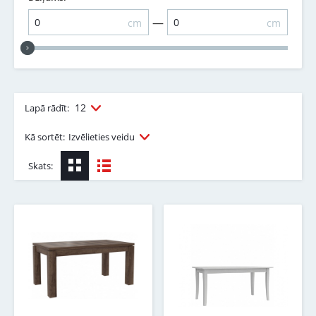
—
cm
cm
12
Lapā rādīt:
Kā sortēt:
Izvēlieties veidu
Skats: