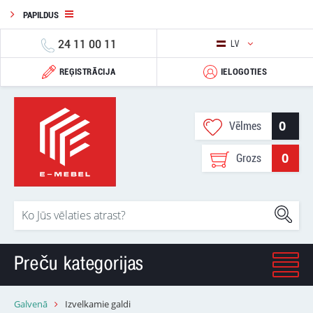
PAPILDUS
24 11 00 11
LV
REĢISTRĀCIJA
IELOGOTIES
0
Vēlmes
0
Grozs
Preču kategorijas
Galvenā
Izvelkamie galdi