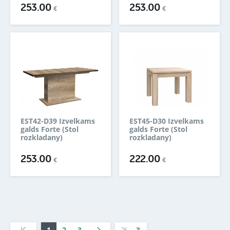
253.00
253.00
€
€
EST42-D39 Izvelkams
EST45-D30 Izvelkams
galds Forte (Stol
galds Forte (Stol
rozkladany)
rozkladany)
253.00
222.00
€
€
1
2
3
3