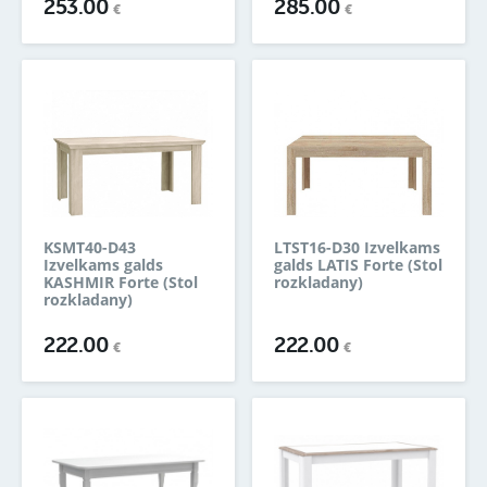
253.00
285.00
€
€
KSMT40-D43
LTST16-D30 Izvelkams
Izvelkams galds
galds LATIS Forte (Stol
KASHMIR Forte (Stol
rozkladany)
rozkladany)
222.00
222.00
€
€