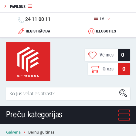
PAPILDUS
24 11 00 11
LV
REĢISTRĀCIJA
IELOGOTIES
0
Vēlmes
0
Grozs
Preču kategorijas
Galvenā
Bērnu gultiņas