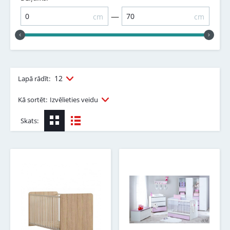
—
cm
cm
12
Lapā rādīt:
Kā sortēt:
Izvēlieties veidu
Skats: