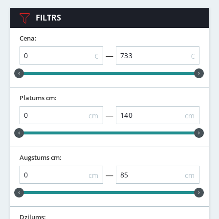
FILTRS
Cena:
—
€
€
Platums cm:
—
cm
cm
Augstums cm:
—
cm
cm
Dziļums: