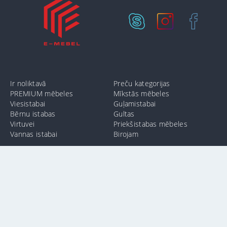
Ir noliktavā
Preču kategorijas
PREMIUM mēbeles
Mīkstās mēbeles
Viesistabai
Guļamistabai
Bērnu istabas
Gultas
Virtuvei
Priekšistabas mēbeles
Vannas istabai
Birojam
info@e-mebel.lv
24 11 00 11
SAS «MPLT» © 2009-2026.