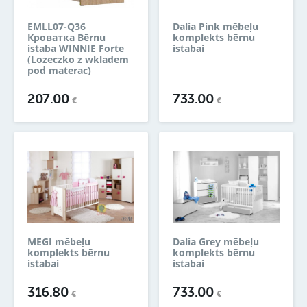
EMLL07-Q36
Dalia Pink mēbeļu
Кроватка Bērnu
komplekts bērnu
istaba WINNIE Forte
istabai
(Lozeczko z wkladem
pod materac)
207.00
733.00
€
€
MEGI mēbeļu
Dalia Grey mēbeļu
komplekts bērnu
komplekts bērnu
istabai
istabai
316.80
733.00
€
€