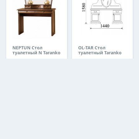
NEPTUN Стол
OL-TAR Стол
туалетный N Taranko
туалетный Taranko
746.21
684.53
€
€
1
2
2