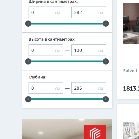
Ширина в сантиметрах:
—
см
см
Высота в сантиметрах:
—
см
см
Salvo 
Глубина:
—
см
см
1813