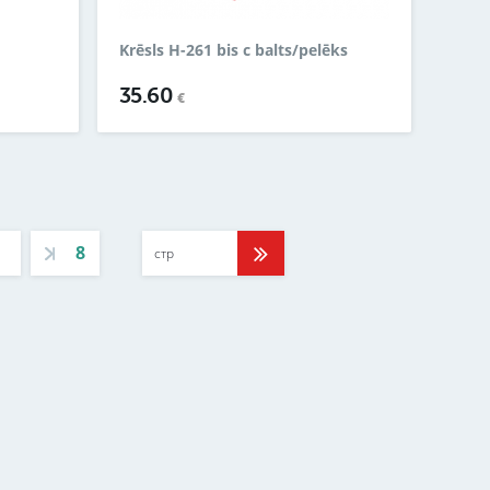
Krēsls H-261 bis c balts/pelēks
35.60
€
8