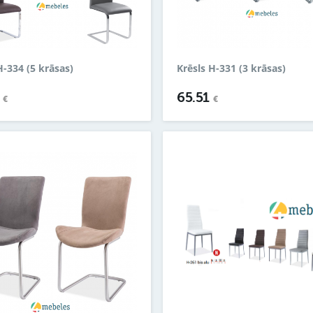
H-334 (5 krāsas)
Krēsls H-331 (3 krāsas)
9
65.51
€
€