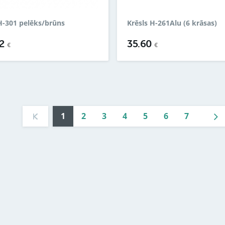
H-301 pelēks/brūns
Krēsls H-261Alu (6 krāsas)
92
35.60
€
€
1
2
3
4
5
6
7