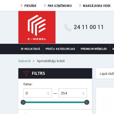
PIEGĀDE
PAR UZŅĒMUMU
MAKSĀJUMA VEIDI
24 11 00 11
IR NOLIKTAVĀ
PREČU KATEGORIJAS
PREMIUM MĒBELES
Galvenā
Apmeklētāju krēsli
FILTRS
Lapā rādī
Cena:
—
€
€