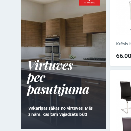
Krēsls 
66.0
Virtuves
pēc
pasūtījuma
Vakariņas sākas no virtuves. Mēs
zinām, kas tam vajadzētu būt!