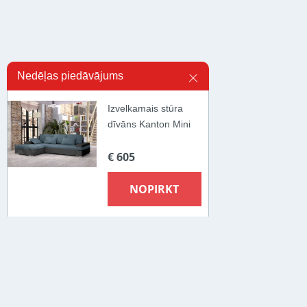
Nedēļas piedāvājums
Izvelkamais stūra
dīvāns Kanton Mini
€ 605
NOPIRKT