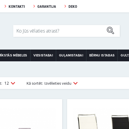
KONTAKTI
GARANTIJA
DEKO
MĪKSTĀS MĒBELES
VIESISTABAI
GUĻAMISTABAI
BĒRNU ISTABAS
GUL
12
t:
Kā sortēt:
Izvēlieties veidu