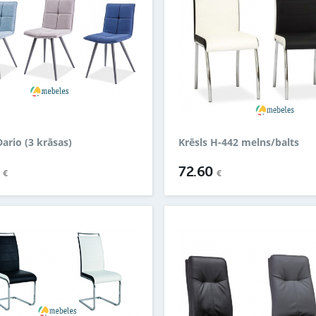
Dario (3 krāsas)
Krēsls H-442 melns/balts
9
72.60
€
€