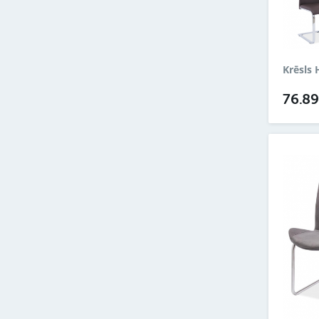
Krēsls 
76.8