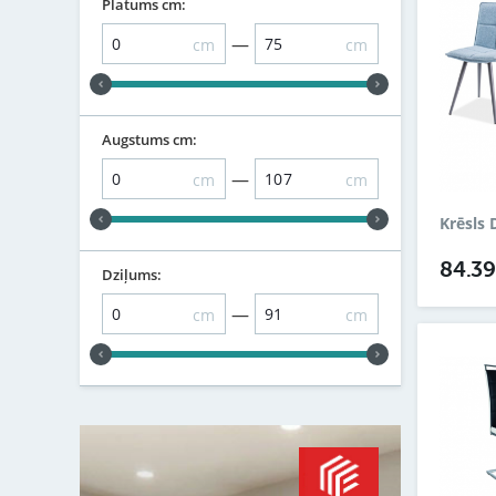
Platums cm:
—
cm
cm
Augstums cm:
—
cm
cm
Krēsls 
84.3
Dziļums:
—
cm
cm