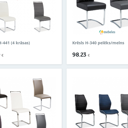
H-441 (4 krāsas)
Krēsls H-340 pelēks/melns
0
98.23
€
€