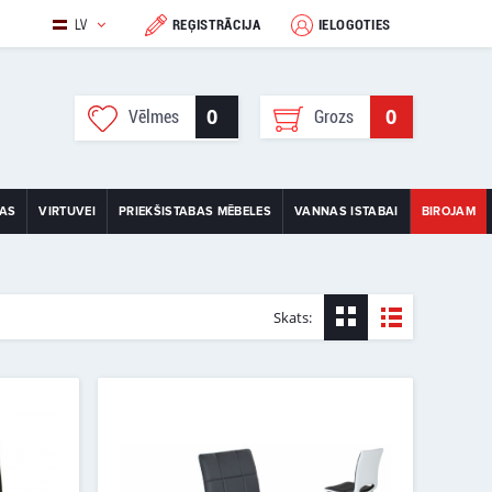
LV
REĢISTRĀCIJA
IELOGOTIES
0
0
Vēlmes
Grozs
TAS
VIRTUVEI
PRIEKŠISTABAS MĒBELES
VANNAS ISTABAI
BIROJAM
Skats: