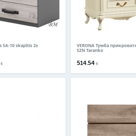
 SA-10 skapītis 2s
VERONA Тумба прикроватн
SZN Taranko
5
514.54
€
€