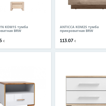
YN KOM1S тумба
ANTICCA KOM2S тумба
оватная BRW
прикроватная BRW
85
113.07
€
€