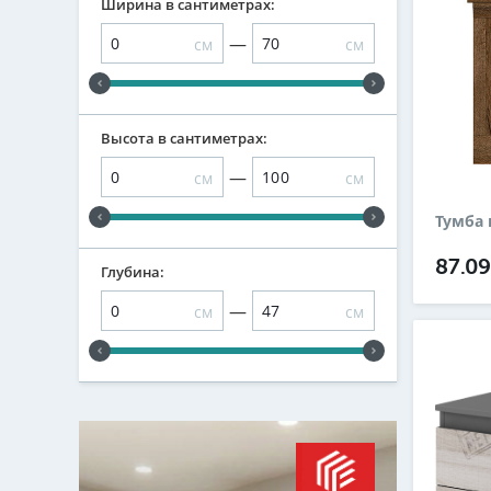
Ширина в сантиметрах:
—
см
см
Высота в сантиметрах:
—
см
см
Тумба
87.0
Глубина:
—
см
см