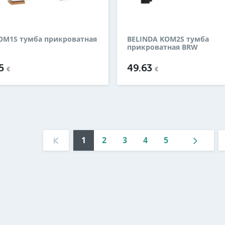
OM1S тумба прикроватная
BELINDA KOM2S тумба
прикроватная BRW
45
49.63
€
€
1
2
3
4
5