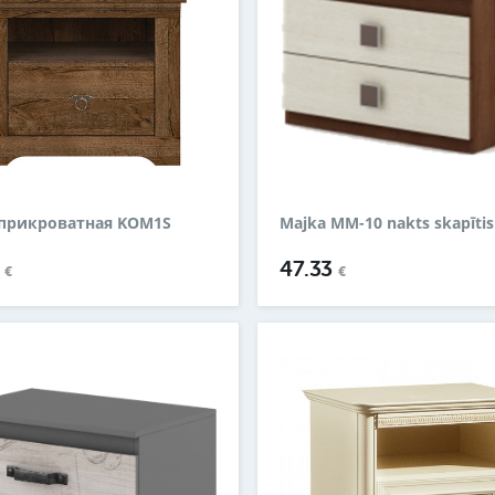
 прикроватная KOM1S
Majka MM-10 nakts skapītis
9
47.33
€
€