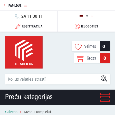
PAPILDUS
24 11 00 11
LV
REĢISTRĀCIJA
IELOGOTIES
0
Vēlmes
0
Grozs
Preču kategorijas
Galvenā
Dīvānu komplekti