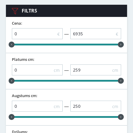
FILTRS
Cena:
—
€
€
Platums cm:
—
cm
cm
Augstums cm:
—
cm
cm
Dziļums: