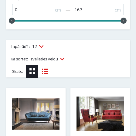
—
cm
cm
12
Lapā rādīt:
Kā sortēt:
Izvēlieties veidu
Skats: