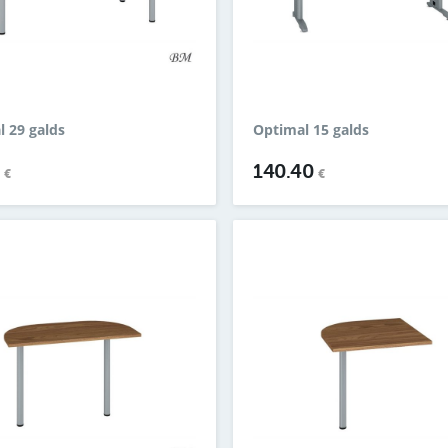
l 29 galds
Optimal 15 galds
4
140.40
€
€