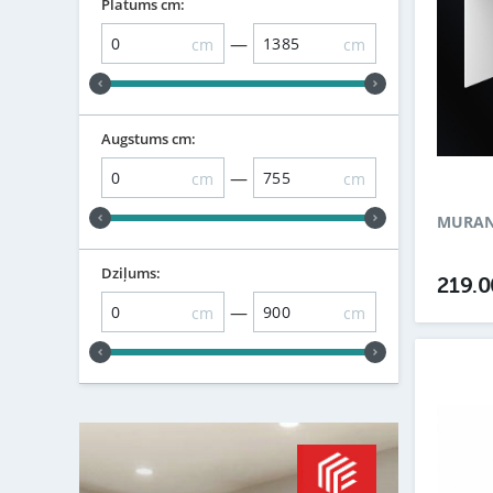
Platums cm:
—
cm
cm
Augstums cm:
—
cm
cm
MURANO
Dziļums:
219.
—
cm
cm