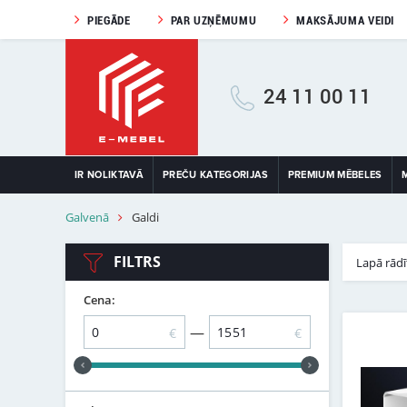
PIEGĀDE
PAR UZŅĒMUMU
MAKSĀJUMA VEIDI
24 11 00 11
IR NOLIKTAVĀ
PREČU KATEGORIJAS
PREMIUM MĒBELES
Galvenā
Galdi
FILTRS
Lapā rādī
Cena:
—
€
€