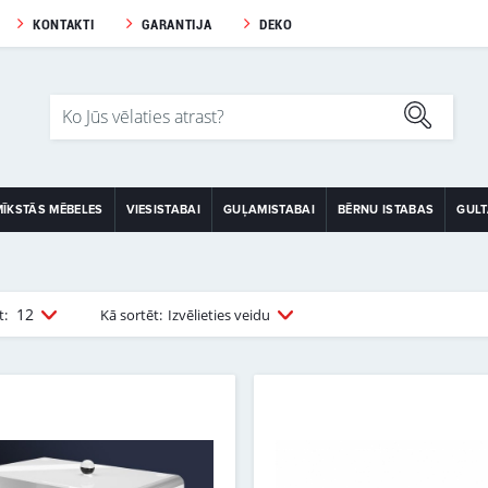
KONTAKTI
GARANTIJA
DEKO
MĪKSTĀS MĒBELES
VIESISTABAI
GUĻAMISTABAI
BĒRNU ISTABAS
GUL
12
t:
Kā sortēt:
Izvēlieties veidu