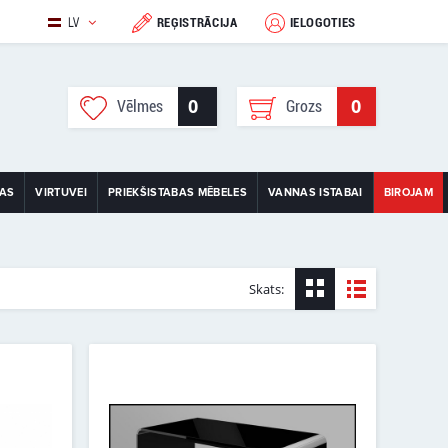
LV
REĢISTRĀCIJA
IELOGOTIES
0
0
Vēlmes
Grozs
TAS
VIRTUVEI
PRIEKŠISTABAS MĒBELES
VANNAS ISTABAI
BIROJAM
Skats: