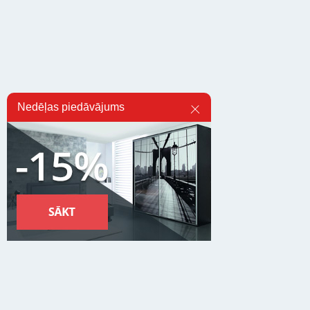
Nedēļas piedāvājums