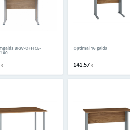
mgalds BRW-OFFICE-
Optimal 16 galds
/100
9
141.57
€
€