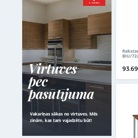
Raksta
BIU/72
Virtuves
93.6
pēc
pasūtījuma
Vakariņas sākas no virtuves. Mēs
zinām, kas tam vajadzētu būt!