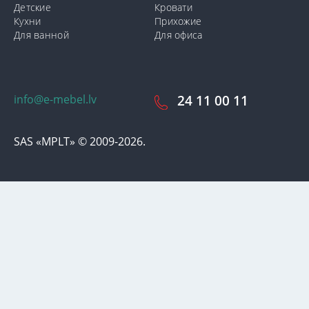
Детские
Кровати
Кухни
Прихожие
Для ванной
Для офиса
info@e-mebel.lv
24 11 00 11
SAS «MPLT» © 2009-2026.
С целью предоставления наиболее оперативного и
индивидуализированного обслуживания на данном сайте
используются cookie-файлы. Используя данный сайт, вы даете
свое согласие на использование нами cookie-файлов.
Дополнительная информация о cookie-файлах, которые
используются на сайте, а также о способах их удаления или
блокировки доступна в разделе
«Уведомление об
использовании cookie-файлов».