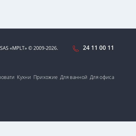
24 11 00 11
SAS «MPLT» © 2009-2026.
ровати
Кухни
Прихожие
Для ванной
Для офиса
-файлы.
лах, которые
Принять и закрыть