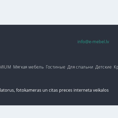
info@e-mebel.lv
EMIUM
Мягкая мебель
Гостиные
Для спальни
Детские
К
уализированного обслуживания на данном сайте используются cookie
зование нами cookie-файлов. Дополнительная информация о cookie-фай