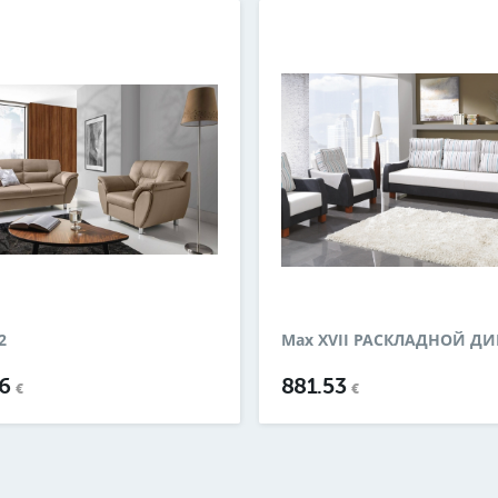
2
Max XVII РАСКЛАДНОЙ Д
56
881.53
€
€