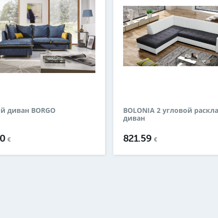
ой диван BORGO
BOLONIA 2 угловой раскл
диван
90
821.59
€
€