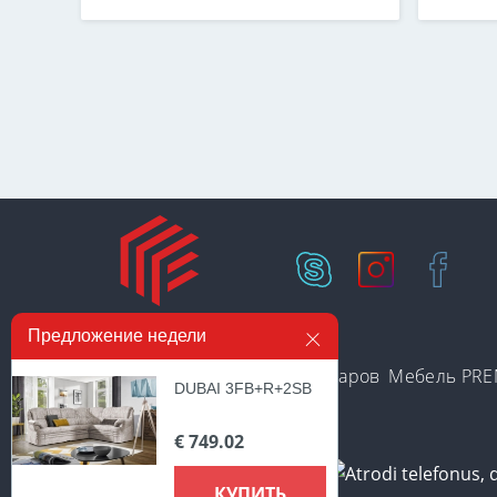
Предложение недели
Есть на складе
Категории товаров
Мебель PR
DUBAI 3FB+R+2SB
€ 749.02
КУПИТЬ