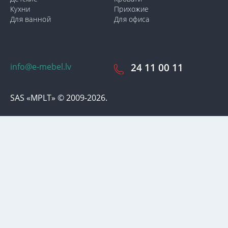
Кухни
Прихожие
Для ванной
Для офиса
info@e-mebel.lv
24 11 00 11
SAS «MPLT» © 2009-2026.
С целью предоставления наиболее оперативного и
индивидуализированного обслуживания на данном сайте
используются cookie-файлы. Используя данный сайт, вы даете
свое согласие на использование нами cookie-файлов.
Дополнительная информация о cookie-файлах, которые
используются на сайте, а также о способах их удаления или
блокировки доступна в разделе
«Уведомление об
использовании cookie-файлов».