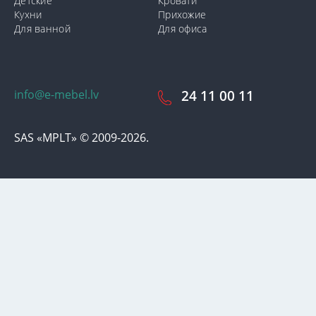
Детские
Кровати
Кухни
Прихожие
Для ванной
Для офиса
info@e-mebel.lv
24 11 00 11
SAS «MPLT» © 2009-2026.
С целью предоставления наиболее оперативного и
индивидуализированного обслуживания на данном сайте
используются cookie-файлы. Используя данный сайт, вы даете
свое согласие на использование нами cookie-файлов.
Дополнительная информация о cookie-файлах, которые
используются на сайте, а также о способах их удаления или
блокировки доступна в разделе
«Уведомление об
использовании cookie-файлов».