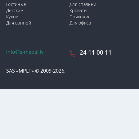
Гостиные
Для спальни
Детские
Кровати
Кухни
Прихожие
Для ванной
Для офиса
info@e-mebel.lv
24 11 00 11
SAS «MPLT» © 2009-2026.
С целью предоставления наиболее оперативного и
индивидуализированного обслуживания на данном сайте
используются cookie-файлы. Используя данный сайт, вы даете
свое согласие на использование нами cookie-файлов.
Дополнительная информация о cookie-файлах, которые
используются на сайте, а также о способах их удаления или
блокировки доступна в разделе
«Уведомление об
использовании cookie-файлов».