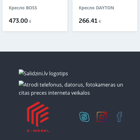
Кресло BOSS
Кресло DAYTON
473.00
266.41
€
€