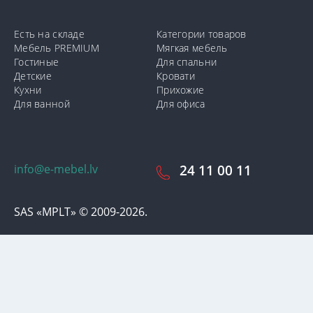
Есть на складе
Категории товаров
Мебель PREMIUM
Мягкая мебель
Гостиные
Для спальни
Детские
Кровати
Кухни
Прихожие
Для ванной
Для офиса
info@e-mebel.lv
24 11 00 11
SAS «MPLT» © 2009-2026.
С целью предоставления наиболее оперативного и
индивидуализированного обслуживания на данном сайте
используются cookie-файлы. Используя данный сайт, вы даете
свое согласие на использование нами cookie-файлов.