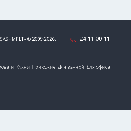
24 11 00 11
SAS «MPLT» © 2009-2026.
ровати
Кухни
Прихожие
Для ванной
Для офиса
-файлы.
лах, которые
Принять и закрыть
e-файлов».