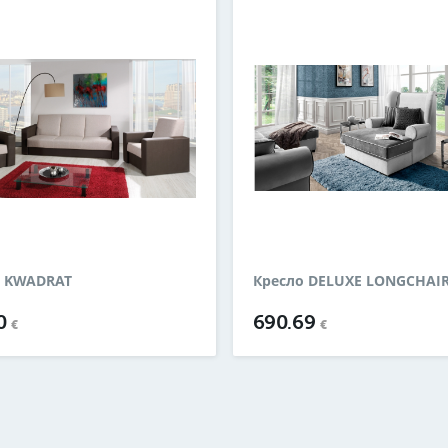
о KWADRAT
Кресло DELUXE LONGCHAI
20
690.69
€
€