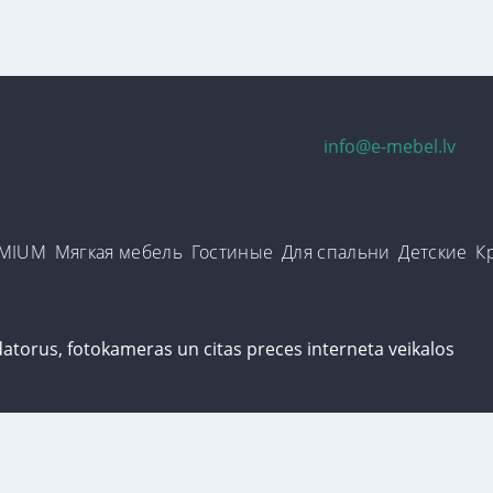
info@e-mebel.lv
EMIUM
Мягкая мебель
Гостиные
Для спальни
Детские
К
уализированного обслуживания на данном сайте используются cookie
зование нами cookie-файлов. Дополнительная информация о cookie-фай
и блокировки доступна в разделе
«Уведомление об использовании cooki