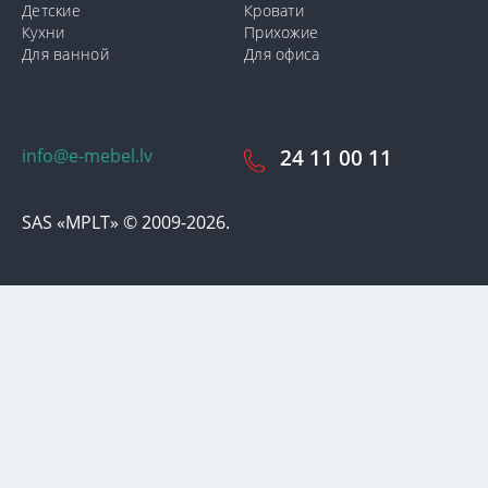
Детские
Кровати
Кухни
Прихожие
Для ванной
Для офиса
info@e-mebel.lv
24 11 00 11
SAS «MPLT» © 2009-2026.
С целью предоставления наиболее оперативного и
индивидуализированного обслуживания на данном сайте
используются cookie-файлы. Используя данный сайт, вы даете
свое согласие на использование нами cookie-файлов.
Дополнительная информация о cookie-файлах, которые
используются на сайте, а также о способах их удаления или
блокировки доступна в разделе
«Уведомление об
использовании cookie-файлов».