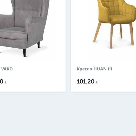
 VAKO
Кресло HUAN III
00
101.20
€
€