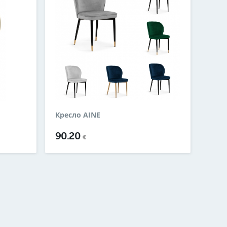
Кресло AINE
90.20
€