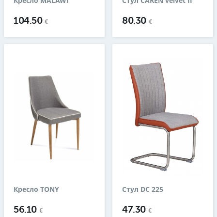
Кресло MALAWI
Стул CAREN velvet II
104.50
80.30
€
€
Кресло TONY
Стул DC 225
56.10
47.30
€
€