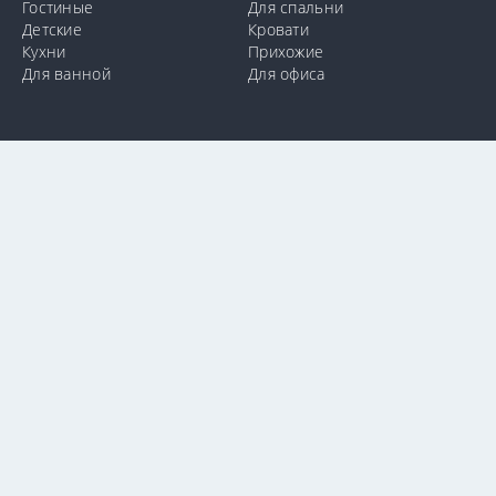
Гостиные
Для спальни
Детские
Кровати
Кухни
Прихожие
Для ванной
Для офиса
info@e-mebel.lv
24 11 00 11
SAS «MPLT» © 2009-2026.
С целью предоставления наиболее оперативного и
индивидуализированного обслуживания на данном сайте
используются cookie-файлы. Используя данный сайт, вы даете
свое согласие на использование нами cookie-файлов.
Дополнительная информация о cookie-файлах, которые
используются на сайте, а также о способах их удаления или
блокировки доступна в разделе
«Уведомление об
использовании cookie-файлов».