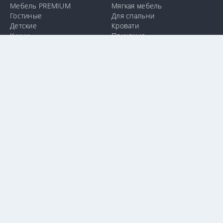
Мебель PREMIUM
Мягкая мебель
Гостиные
Для спальни
Детские
Кровати
Кухни
Прихожие
Для ванной
Для офиса
info@e-mebel.lv
24 11 00 11
SAS «MPLT» © 2009-2026.
С целью предоставления наиболее оперативного и
индивидуализированного обслуживания на данном сайте
используются cookie-файлы. Используя данный сайт, вы даете
свое согласие на использование нами cookie-файлов.
Дополнительная информация о cookie-файлах, которые
используются на сайте, а также о способах их удаления или
блокировки доступна в разделе
«Уведомление об
использовании cookie-файлов».