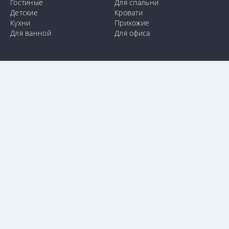
Гостиные
Для спальни
Детские
Кровати
Кухни
Прихожие
Для ванной
Для офиса
info@e-mebel.lv
24 11 00 11
SAS «MPLT» © 2009-2026.
С целью предоставления наиболее оперативного и
индивидуализированного обслуживания на данном сайте
используются cookie-файлы. Используя данный сайт, вы даете
свое согласие на использование нами cookie-файлов.
Дополнительная информация о cookie-файлах, которые
используются на сайте, а также о способах их удаления или
блокировки доступна в разделе
«Уведомление об
использовании cookie-файлов».