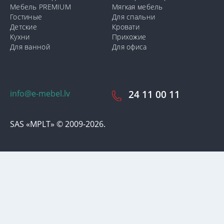
Мебель PREMIUM
Мягкая мебель
Гостиные
Для спальни
Детские
Кровати
Кухни
Прихожие
Для ванной
Для офиса
info@e-mebel.lv
24 11 00 11
SAS «MPLT» © 2009-2026.
С целью предоставления наиболее оперативного и
индивидуализированного обслуживания на данном сайте
используются cookie-файлы. Используя данный сайт, вы даете
свое согласие на использование нами cookie-файлов.
Дополнительная информация о cookie-файлах, которые
используются на сайте, а также о способах их удаления или
блокировки доступна в разделе
«Уведомление об
использовании cookie-файлов».