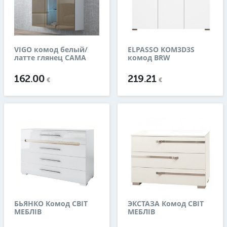
VIGO комод белый/
ELPASSO KOM3D3S
латте глянец CAMA
комод BRW
162.00
219.21
€
€
БЬЯНКО Комод СВІТ
ЭКСТАЗА Комод СВІТ
МЕБЛІВ
МЕБЛІВ