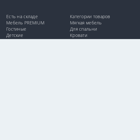
Есть на складе
Категории товаров
Мебель PREMIUM
Мягкая мебель
Гостиные
Для спальни
Детские
Кровати
Кухни
Прихожие
Для ванной
Для офиса
info@e-mebel.lv
24 11 00 11
SAS «MPLT» © 2009-2026.
С целью предоставления наиболее оперативного и
индивидуализированного обслуживания на данном сайте
используются cookie-файлы. Используя данный сайт, вы даете
свое согласие на использование нами cookie-файлов.