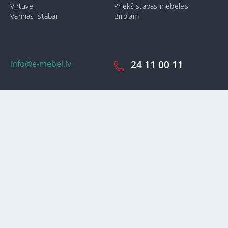
Virtuvei
Priekšistabas mēbeles
Vannas istabai
Birojam
info@e-mebel.lv
24 11 00 11
SAS «MPLT» © 2009-2026.
Lai nodrošinātu vēl effektīvāku klienta apkalpošanu izmantojot
personalizētus pakalpojumus, šājā vietnē tiek izmantoti cookie faili.
Izmantojot šo vietni, Jūs piekrītat mūsu lietošanas noteikumiem par
cookie-failiem. Papildus informācija par sīkdatnēm faila informāciju,
kas tiek izmantoti vietnē, kā arī dzēst vai bloķēt iespējams sadaļā
"Paziņojumi par cookie failu lietošanu / izmantošanu"
«Paziņojums
par cookie failiem».
Pieņemt un aizvērt