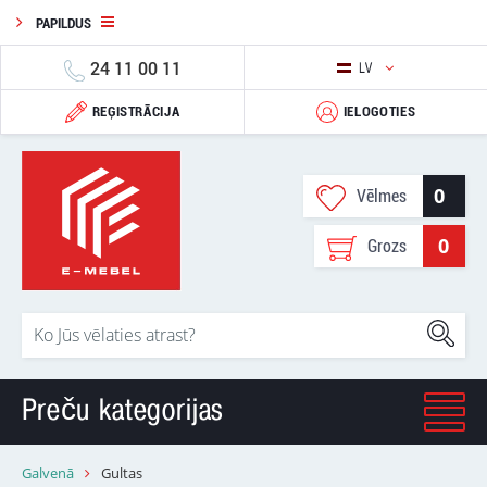
PAPILDUS
24 11 00 11
LV
REĢISTRĀCIJA
IELOGOTIES
0
Vēlmes
0
Grozs
Preču kategorijas
Galvenā
Gultas