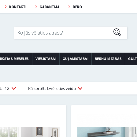
KONTAKTI
GARANTIJA
DEKO
MĪKSTĀS MĒBELES
VIESISTABAI
GUĻAMISTABAI
BĒRNU ISTABAS
GUL
12
t:
Kā sortēt:
Izvēlieties veidu