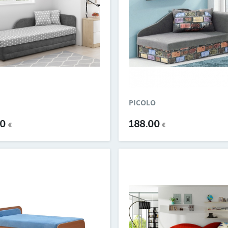
PICOLO
00
188.00
€
€