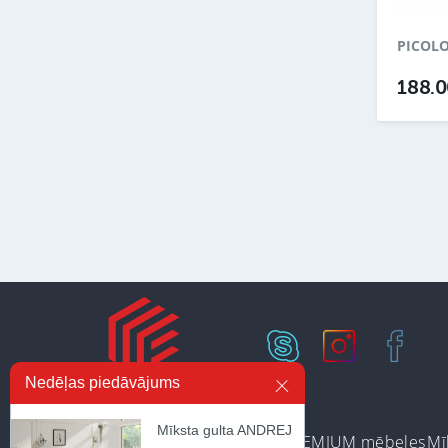
PICOL
188.
Nedēļas piedāvājums
Mīksta gulta ANDREJ
Ir noliktavā
Preču kategorijas
PREMIUM mēbeles
Mī