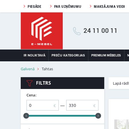
PIEGĀDE
PAR UZŅĒMUMU
MAKSĀJUMA VEIDI
24 11 00 11
IR NOLIKTAVĀ
PREČU KATEGORIJAS
PREMIUM MĒBELES
Galvenā
Tahtas
FILTRS
Lapā rādī
Cena:
—
€
€