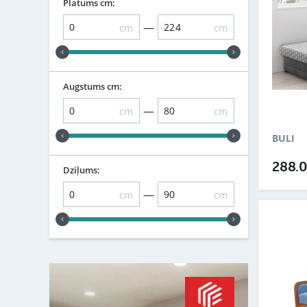
Platums cm:
—
cm
cm
Augstums cm:
—
cm
cm
BULI
288.
Dziļums:
—
cm
cm