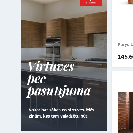
Parys t
145.
Virtuves
pēc
pasūtījuma
Vakariņas sākas no virtuves. Mēs
zinām, kas tam vajadzētu būt!