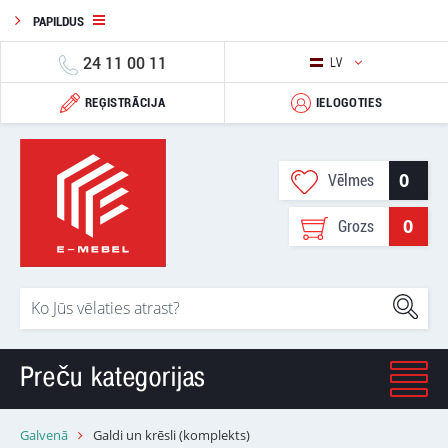
PAPILDUS
24 11 00 11
LV
REĢISTRĀCIJA
IELOGOTIES
0
Vēlmes
0
Grozs
Preču kategorijas
Galvenā
Galdi un krēsli (komplekts)