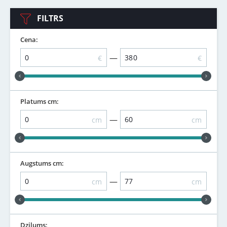
FILTRS
Cena:
—
€
€
Platums cm:
—
cm
cm
Augstums cm:
—
cm
cm
Dziļums: