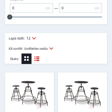
—
cm
cm
12
Lapā rādīt:
Kā sortēt:
Izvēlieties veidu
Skats: