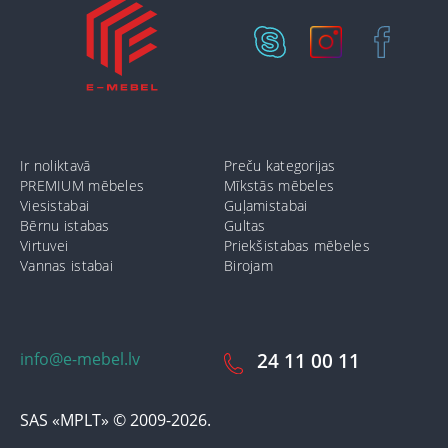
Ir noliktavā
Preču kategorijas
PREMIUM mēbeles
Mīkstās mēbeles
Viesistabai
Guļamistabai
Bērnu istabas
Gultas
Virtuvei
Priekšistabas mēbeles
Vannas istabai
Birojam
info@e-mebel.lv
24 11 00 11
SAS «MPLT» © 2009-2026.