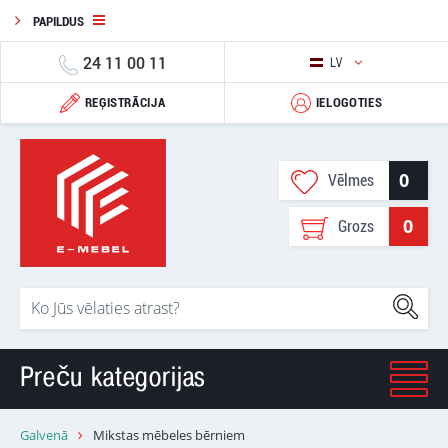
PAPILDUS
24 11 00 11
LV
REĢISTRĀCIJA
IELOGOTIES
0
Vēlmes
0
Grozs
Preču kategorijas
Galvenā
Mikstas mēbeles bērniem