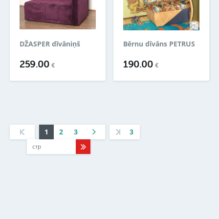
DŽASPER dīvāniņš
Bērnu dīvāns PETRUS
259.00
190.00
€
€
1
2
3
3