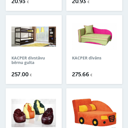
20.93
20.93
€
€
KACPER divstāvu
KACPER dīvāns
bērnu gulta
257.00
275.66
€
€