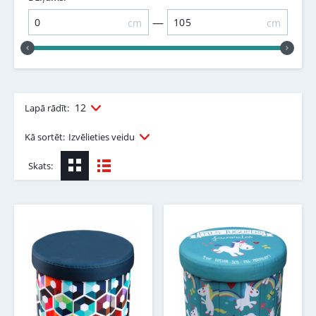
—
cm
cm
12
Lapā rādīt:
Kā sortēt:
Izvēlieties veidu
Skats: