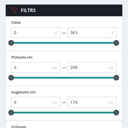
FILTRS
Cena:
—
€
€
Platums cm:
—
cm
cm
Augstums cm:
—
cm
cm
Dziļums: