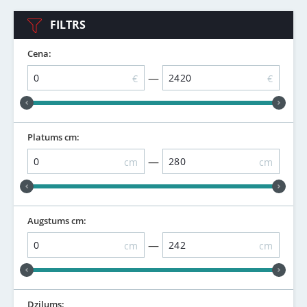
FILTRS
Cena:
—
€
€
Platums cm:
—
cm
cm
Augstums cm:
—
cm
cm
Dziļums: