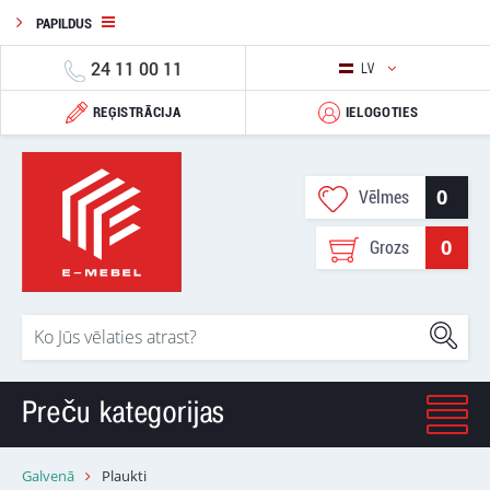
PAPILDUS
24 11 00 11
LV
REĢISTRĀCIJA
IELOGOTIES
0
Vēlmes
0
Grozs
Preču kategorijas
Galvenā
Plaukti