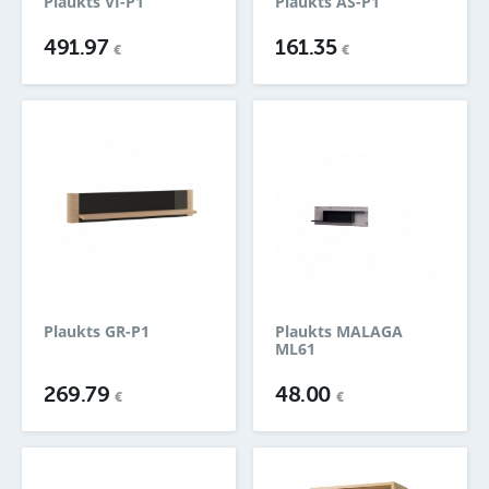
Plaukts VI-P1
Plaukts AS-P1
491.97
161.35
€
€
Plaukts GR-P1
Plaukts MALAGA
ML61
269.79
48.00
€
€