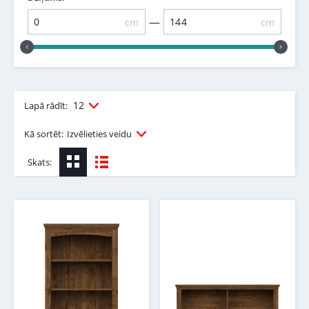
—
cm
cm
12
Lapā rādīt:
Kā sortēt:
Izvēlieties veidu
Skats: