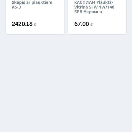
Skapis ar plauktiem
КАСПИАН Plaukts-
AS-3
Vitrīna SFW 1W/140
БРВ-Украина
2420.18
67.00
€
€
1
2
3
4
5
6
7
26