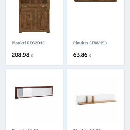
Plaukti REG2D1S
Plaukts SFW/153
208.98
63.86
€
€