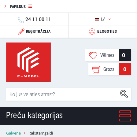
PAPILDUS
24 11 00 11
LV
REĢISTRĀCIJA
IELOGOTIES
0
Vēlmes
0
Grozs
Preču kategorijas
Galvenā
Rakstāmgaldi