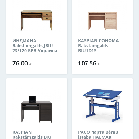
ИНДИАНА
KASPIAN СОНОМА
Rakstāmgalds JBIU
Rakstāmgalds
2S/120 БРВ-Украина
BIU1D1S
76.00
107.56
€
€
KASPIAN
PACO парта Bērnu
Rakstāmgalds BIU
istaba HALMAR