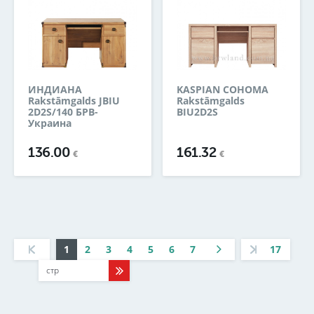
ИНДИАНА
KASPIAN СОНОМА
Rakstāmgalds JBIU
Rakstāmgalds
2D2S/140 БРВ-
BIU2D2S
Украина
136.00
161.32
€
€
1
2
3
4
5
6
7
17