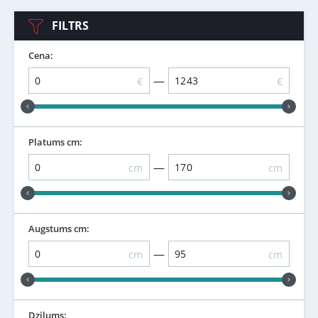
FILTRS
Cena:
—
€
€
Platums cm:
—
cm
cm
Augstums cm:
—
cm
cm
Dziļums: