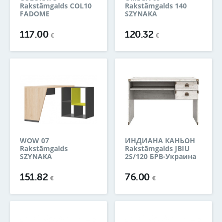
Rakstāmgalds COL10
Rakstāmgalds 140
FADOME
SZYNAKA
117.00
120.32
€
€
WOW 07
ИНДИАНА КАНЬОН
Rakstāmgalds
Rakstāmgalds JBIU
SZYNAKA
2S/120 БРВ-Украина
151.82
76.00
€
€