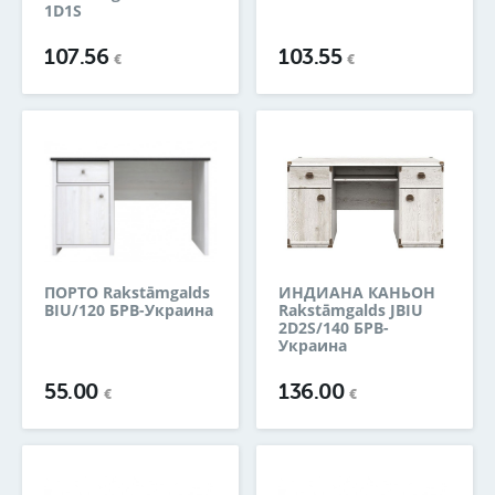
1D1S
107.56
103.55
€
€
ПОРТО Rakstāmgalds
ИНДИАНА КАНЬОН
BIU/120 БРВ-Украина
Rakstāmgalds JBIU
2D2S/140 БРВ-
Украина
55.00
136.00
€
€