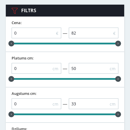
FILTRS
Cena:
—
€
€
Platums cm:
—
cm
cm
Augstums cm:
—
cm
cm
Dziļums: