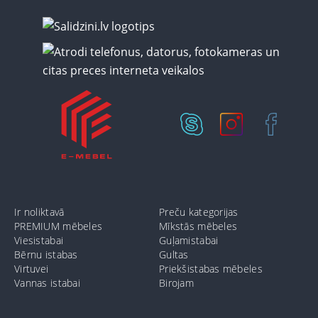
Ir noliktavā
Preču kategorijas
PREMIUM mēbeles
Mīkstās mēbeles
Viesistabai
Guļamistabai
Bērnu istabas
Gultas
Virtuvei
Priekšistabas mēbeles
Vannas istabai
Birojam