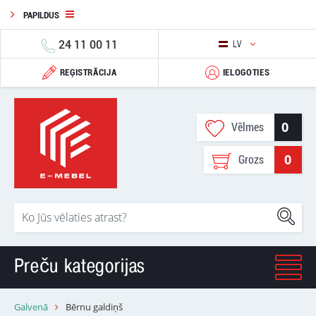
PAPILDUS
24 11 00 11
LV
REĢISTRĀCIJA
IELOGOTIES
0
Vēlmes
0
Grozs
Preču kategorijas
Galvenā
Bērnu galdiņš