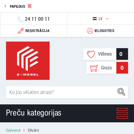
PAPILDUS
24 11 00 11
LV
REĢISTRĀCIJA
IELOGOTIES
0
Vēlmes
0
Grozs
Preču kategorijas
Galvenā
Dīvāni