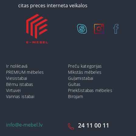
Ir noliktavā
Preču kategorijas
PREMIUM mēbeles
Mīkstās mēbeles
Viesistabai
Guļamistabai
Bērnu istabas
Gultas
Virtuvei
Priekšistabas mēbeles
Vannas istabai
Birojam
info@e-mebel.lv
24 11 00 11