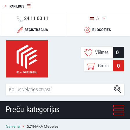
PAPILDUS
24 11 00 11
LV
REĢISTRĀCIJA
IELOGOTIES
0
Vēlmes
0
Grozs
Preču kategorijas
Galvenā
SZYNAKA Mēbeles