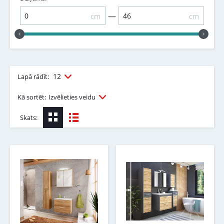
—
cm
cm
12
Lapā rādīt:
Kā sortēt:
Izvēlieties veidu
Skats: