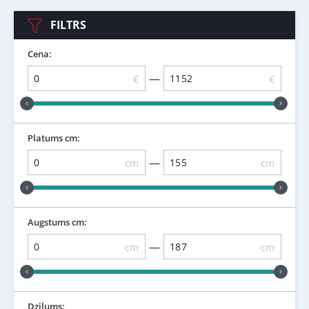
FILTRS
Cena:
—
€
€
Platums cm:
—
cm
cm
Augstums cm:
—
cm
cm
Dziļums: