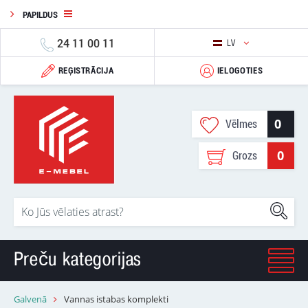
PAPILDUS
24 11 00 11
LV
REĢISTRĀCIJA
IELOGOTIES
0
Vēlmes
0
Grozs
Preču kategorijas
Galvenā
Vannas istabas komplekti