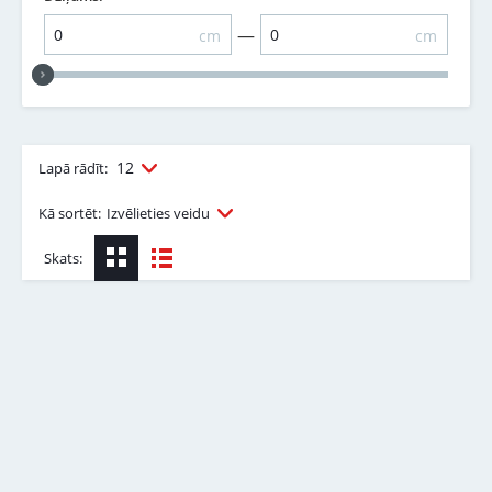
—
cm
cm
12
Lapā rādīt:
Kā sortēt:
Izvēlieties veidu
Skats: