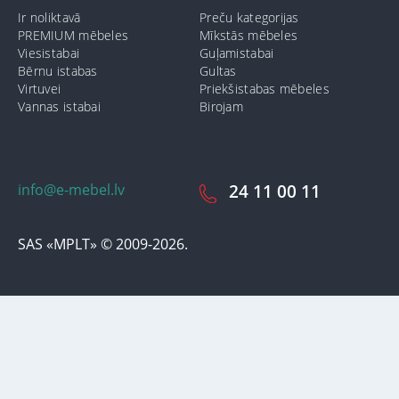
Ir noliktavā
Preču kategorijas
PREMIUM mēbeles
Mīkstās mēbeles
Viesistabai
Guļamistabai
Bērnu istabas
Gultas
Virtuvei
Priekšistabas mēbeles
Vannas istabai
Birojam
info@e-mebel.lv
24 11 00 11
SAS «MPLT» © 2009-2026.
Lai nodrošinātu vēl effektīvāku klienta apkalpošanu izmantojot
personalizētus pakalpojumus, šājā vietnē tiek izmantoti cookie faili.
Izmantojot šo vietni, Jūs piekrītat mūsu lietošanas noteikumiem par
cookie-failiem. Papildus informācija par sīkdatnēm faila informāciju,
kas tiek izmantoti vietnē, kā arī dzēst vai bloķēt iespējams sadaļā
"Paziņojumi par cookie failu lietošanu / izmantošanu"
«Paziņojums