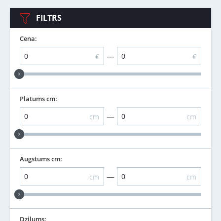
FILTRS
Cena:
—
€
€
Platums cm:
—
cm
cm
Augstums cm:
—
cm
cm
Dziļums: