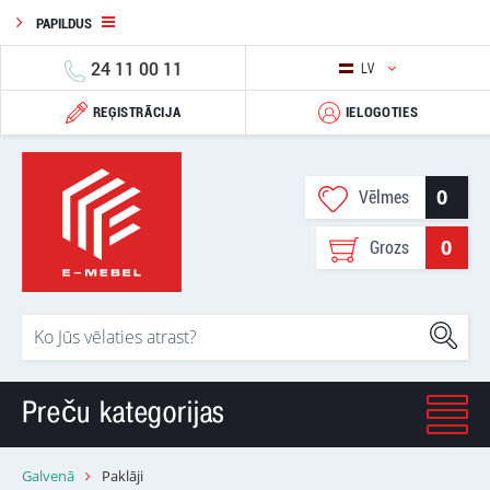
PAPILDUS
24 11 00 11
LV
REĢISTRĀCIJA
IELOGOTIES
0
Vēlmes
0
Grozs
Preču kategorijas
Galvenā
Paklāji