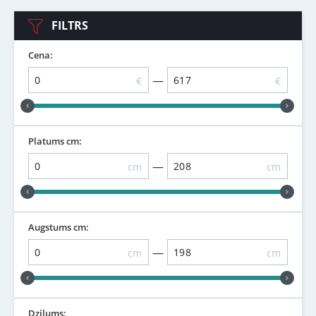
FILTRS
Cena:
—
€
€
Platums cm:
—
cm
cm
Augstums cm:
—
cm
cm
Dziļums: