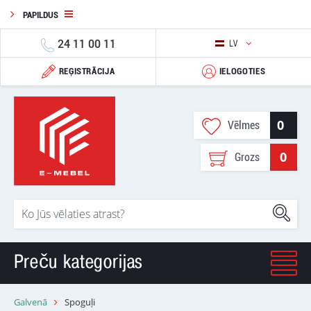
PAPILDUS
24 11 00 11
LV
REĢISTRĀCIJA
IELOGOTIES
0
Vēlmes
0
Grozs
Preču kategorijas
Galvenā
Spoguļi