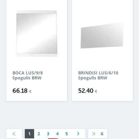
BOCA LUS/9/8
BRINDISI LUS/6/10
Spogulis BRW
Spogulis BRW
66.18
52.40
€
€
1
2
3
4
5
6