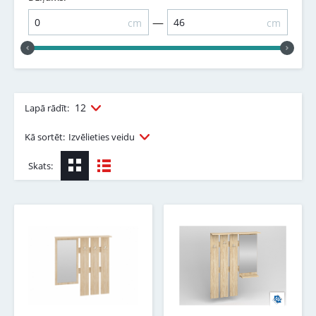
—
cm
cm
12
Lapā rādīt:
Kā sortēt:
Izvēlieties veidu
Skats: