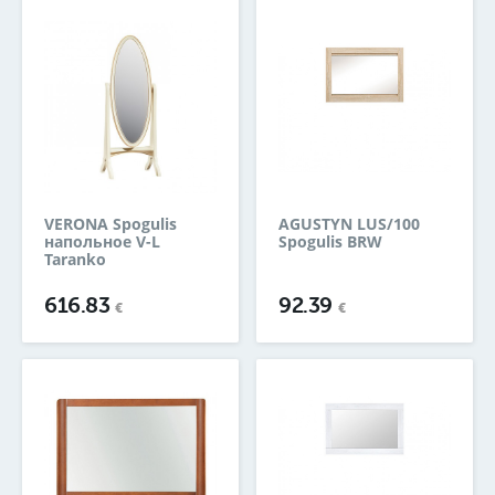
VERONA Spogulis
AGUSTYN LUS/100
напольное V-L
Spogulis BRW
Taranko
616.83
92.39
€
€