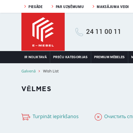
PIEGĀDE
PAR UZŅĒMUMU
MAKSĀJUMA VEIDI
24 11 00 11
IR NOLIKTAVĀ
PREČU KATEGORIJAS
PREMIUM MĒBELES
Galvenā
Wish List
VĒLMES
Turpināt iepirkšanos
Очистить сп