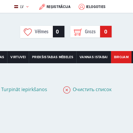
LV
REĢISTRĀCIJA
IELOGOTIES
0
0
Vēlmes
Grozs
TAS
VIRTUVEI
PRIEKŠISTABAS MĒBELES
VANNAS ISTABAI
BIROJAM
Turpināt iepirkšanos
Очистить список