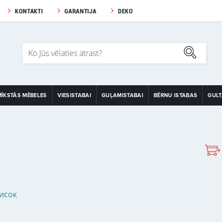
KONTAKTI
GARANTIJA
DEKO
MĪKSTĀS MĒBELES
VIESISTABAI
GUĻAMISTABAI
BĒRNU ISTABAS
GUL
исок