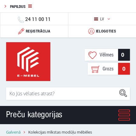
PAPILDUS
24 11 00 11
LV
REĢISTRĀCIJA
IELOGOTIES
0
Vēlmes
0
Grozs
Preču kategorijas
Galvenā
Kolekcijas mīkstas modūļu mēbēles