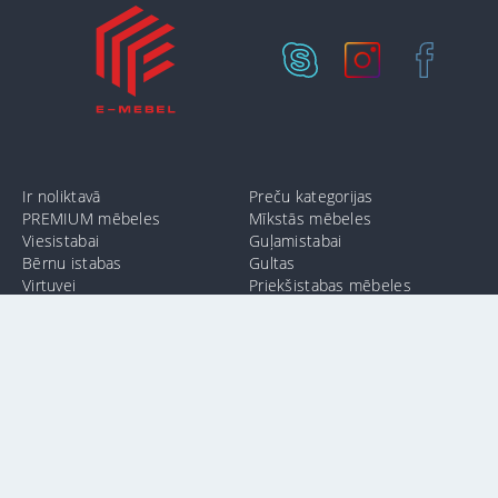
Ir noliktavā
Preču kategorijas
PREMIUM mēbeles
Mīkstās mēbeles
Viesistabai
Guļamistabai
Bērnu istabas
Gultas
Virtuvei
Priekšistabas mēbeles
Vannas istabai
Birojam
info@e-mebel.lv
24 11 00 11
SAS «MPLT» © 2009-2026.