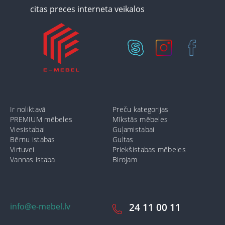
Ir noliktavā
Preču kategorijas
PREMIUM mēbeles
Mīkstās mēbeles
Viesistabai
Guļamistabai
Bērnu istabas
Gultas
Virtuvei
Priekšistabas mēbeles
Vannas istabai
Birojam
info@e-mebel.lv
24 11 00 11