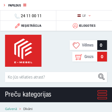
PAPILDUS
24 11 00 11
LV
REĢISTRĀCIJA
IELOGOTIES
0
Vēlmes
0
Grozs
Preču kategorijas
Galvenā
Dīvāni