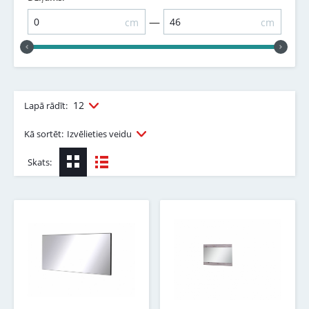
—
cm
cm
12
Lapā rādīt:
Kā sortēt:
Izvēlieties veidu
Skats: