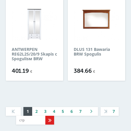
ANTWERPEN
DLUS 131 Bawaria
REG2L2S/20/9 Skapis с
BRW Spogulis
Spogulisм BRW
401.19
384.66
€
€
1
2
3
4
5
6
7
7