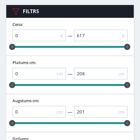
FILTRS
Cena:
—
€
€
Platums cm:
—
cm
cm
Augstums cm:
—
cm
cm
Dziļums: