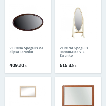
VERONA Spogulis V-L
VERONA Spogulis
elipsa Taranko
напольное V-L
Taranko
409.20
616.83
€
€