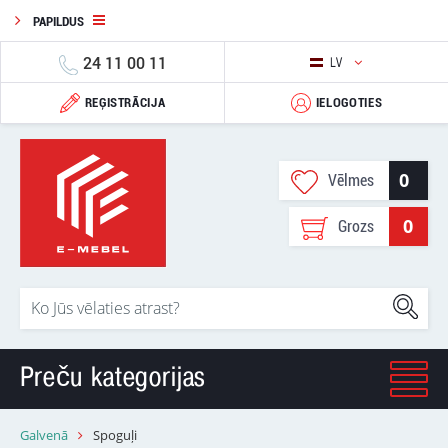
PAPILDUS
24 11 00 11
LV
REĢISTRĀCIJA
IELOGOTIES
0
Vēlmes
0
Grozs
Preču kategorijas
Galvenā
Spoguļi